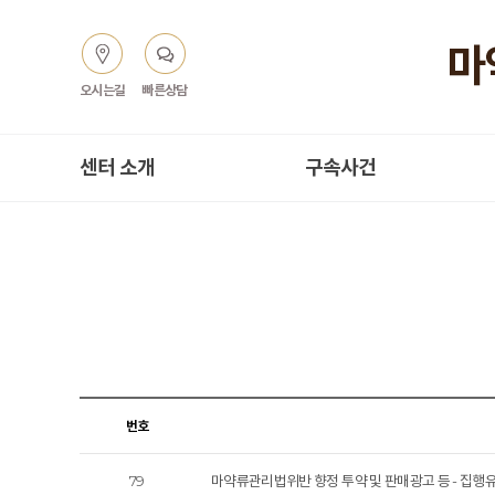
오시는길
빠른상담
센터 소개
구속사건
번호
79
마약류관리법위반 향정 투약 및 판매광고 등 - 집행