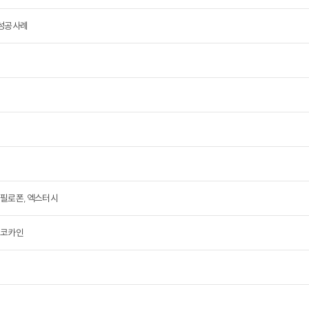
 성공사례
 필로폰, 엑스터시
 코카인