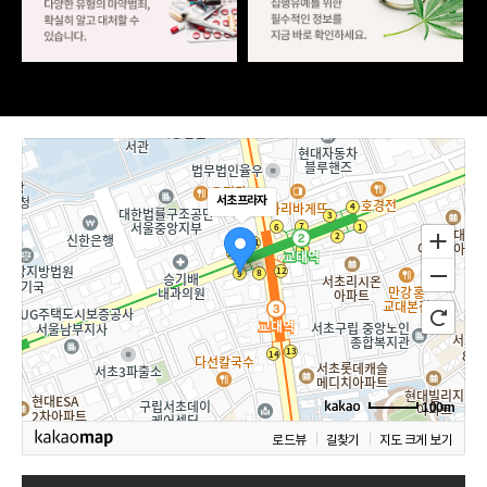
서초프라자
100m
로드뷰
길찾기
지도 크게 보기