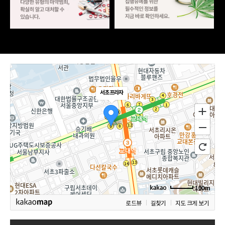
서초프라자
100m
로드뷰
길찾기
지도 크게 보기