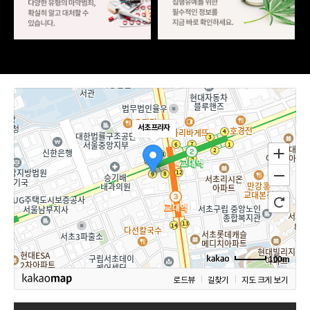
서초프라자
100m
로드뷰
길찾기
지도 크게 보기