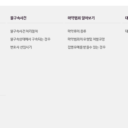
불구속사건
마약범죄 알아보기
불구속사건 처리절차
마약류의 종류
불구속상태에서 구속되는 경우
마약범죄의 유형및 처벌규정
변호사 선임시기
집행유예를 받을수 있는 경우