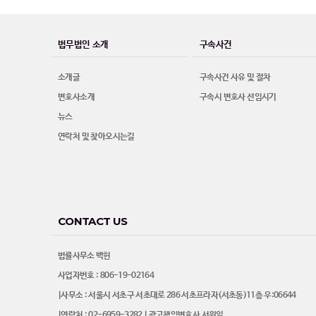
법무법인 소개
구속사건
소개글
구속사건 사유 및 절차
변호사소개
구속시 변호사 선임시기
뉴스
연락처 및 찾아오시는길
CONTACT US
법률사무소 백헌
사업자번호 : 806-19-02164
|사무소 : 서울시 서초구 서초대로 286 서초프라자(서초동)11층 우:06644
|연락처 : 02-6959-3282 | 광고책임변호사 서원일