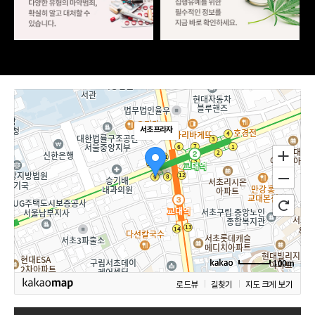
서초프라자
100m
로드뷰
길찾기
지도 크게 보기