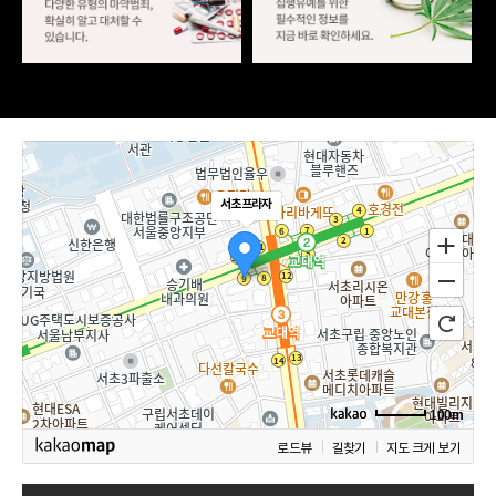
서초프라자
100m
로드뷰
길찾기
지도 크게 보기