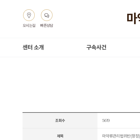
오시는길
빠른상담
센터 소개
구속사건
5619
조회수
마약류관리법위반(향정)
제목