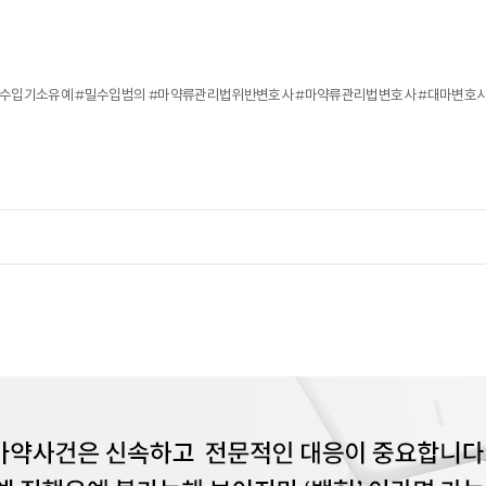
제품수입기소유예 #밀수입범의 #마약류관리법위반변호사 #마약류관리법변호사 #대마변호