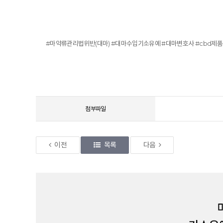
#마약류관리법위반(대마) #대마수입기소유예 #대마변호사 #cbd
첨부파일
이전
목록
다음