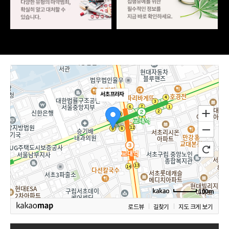
서초프라자
100m
로드뷰
길찾기
지도 크게 보기