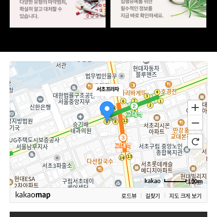
서초프라자
100m
로드뷰
길찾기
지도 크게 보기