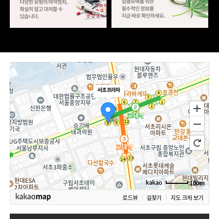
서초프라자
100m
로드뷰
길찾기
지도 크게 보기