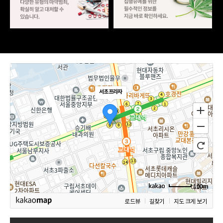
서초프라자
100m
로드뷰
길찾기
지도 크게 보기