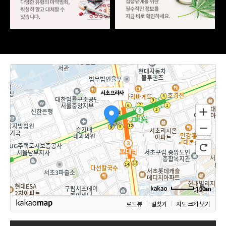
서초프라자
100m
로드뷰
길찾기
지도 크게 보기