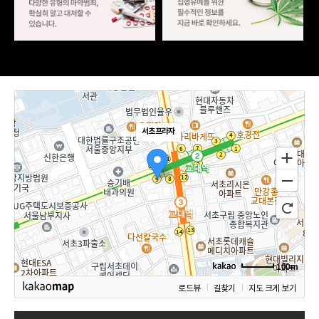
서초프라자
100m
로드뷰
길찾기
지도 크게 보기