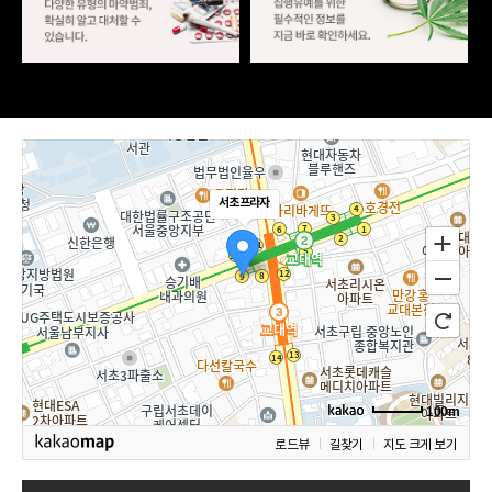
서초프라자
100m
로드뷰
길찾기
지도 크게 보기