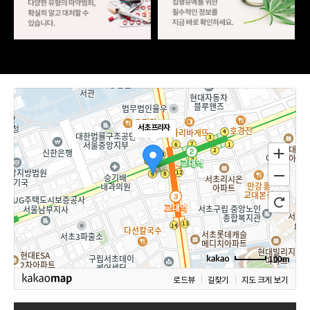
서초프라자
100m
로드뷰
길찾기
지도 크게 보기