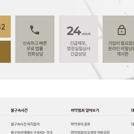
불구속사건
마약범죄 알아보기
불구속사건 처리절차
마약류의 종류
불구속상태에서 구속되는 경우
마약범죄의 유형및 처벌규정