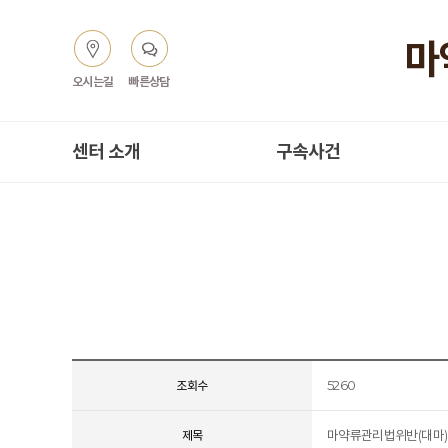
오시는길
빠른상담
센터 소개
구속사건
5260
조회수
마약류관리법위반(대마)
제목