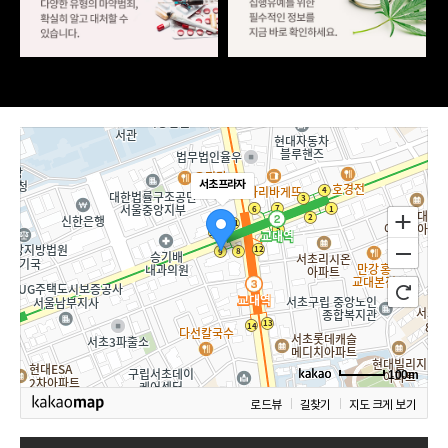
서초프라자
100m
로드뷰
길찾기
지도 크게 보기